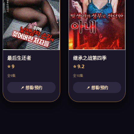
最后生还者
继承之战第四季
⭐ 9
⭐ 9.2
全9集
全10集
📌 想看/预约
📌 想看/预约