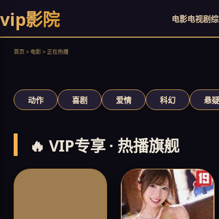
vip影院
电影
电视剧
综
原子弹之父的内心核爆
立即观看
首页 > 电影 > 正在热播
‹
动作
喜剧
爱情
科幻
悬
🔥 VIP专享 · 热播旗舰