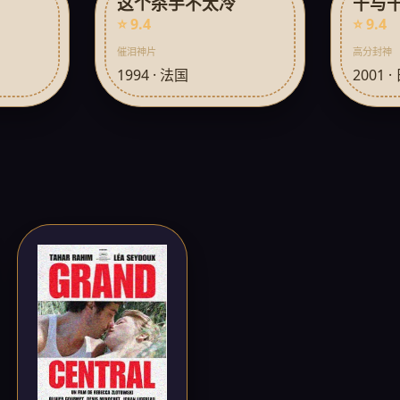
这个杀手不太冷
千与
⭐ 9.4
⭐ 9.4
催泪神片
高分封神
1994 · 法国
2001 ·