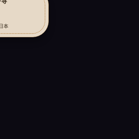
千寻
 日本