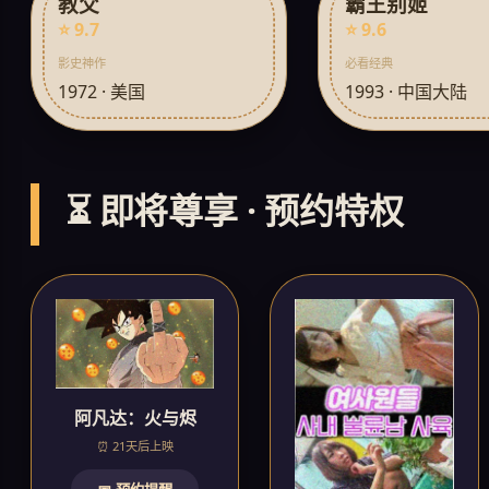
教父
霸王别姬
⭐ 9.7
⭐ 9.6
影史神作
必看经典
1972 · 美国
1993 · 中国大陆
⏳ 即将尊享 · 预约特权
阿凡达：火与烬
⏰ 21天后上映