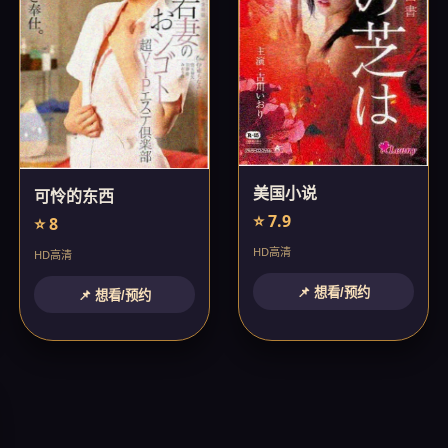
美国小说
可怜的东西
⭐ 7.9
⭐ 8
HD高清
HD高清
📌 想看/预约
📌 想看/预约