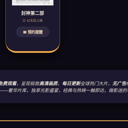
封神第二部
⏰ 42天后上映
📅 预约提醒
免费观看
，呈现极致
高清画质
，
每日更新
全球热门大片，
无广告
院——奢华片库，独享光影盛宴，经典与热映一触即达，做影迷的