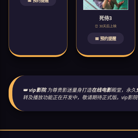
📅 预约提醒
死侍3
⏰ 30天后上映
📅 预约提醒
👑
vip影院
为尊贵影迷量身打造
在线电影
殿堂，永久
转及播放功能正在开发中，敬请期待正式版。vip影