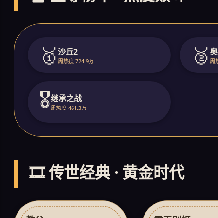
🥇
🥈
沙丘2
奥
周热度 724.9万
周热
🎖️
继承之战
周热度 461.3万
🎞️ 传世经典 · 黄金时代