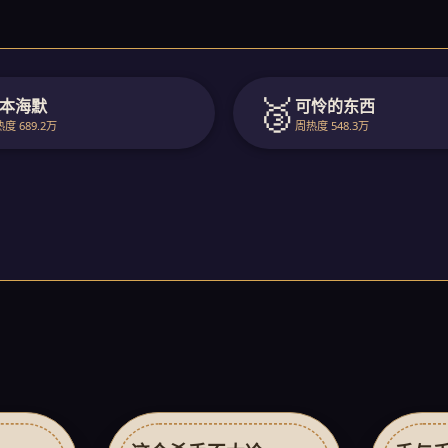
🥉
本海默
可怜的东西
度 689.2万
周热度 548.3万