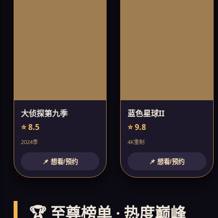
大侦探第九季
蓝色星球II
⭐ 8.5
⭐ 9.8
2024季
4K重制
📌 想看/预约
📌 想看/预约
🏆 至尊榜单 · 热度巅峰